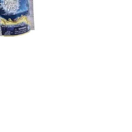
R
Información
Seguinos en: