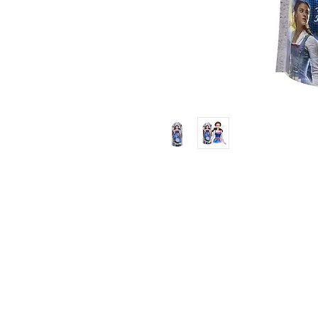
Jugueteria Yo No Fui