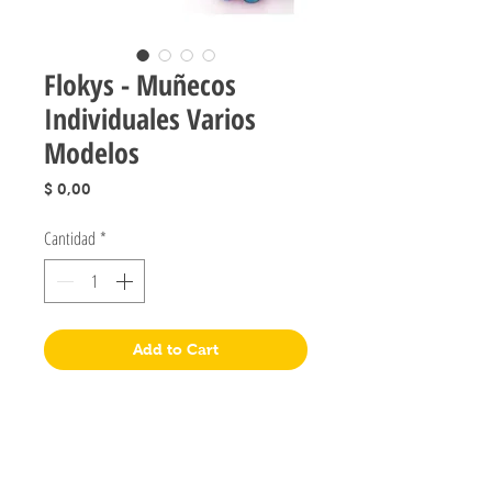
Flokys - Muñecos
Individuales Varios
Modelos
Precio
$ 0,00
Cantidad
*
Add to Cart
Jugueteria Yo No Fui
Pres. José Evaristo Uriburu 1231