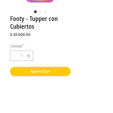
Footy - Tupper con
Cubiertos
Precio
$ 25.000,00
Cantidad
*
Add to Cart
Jugueteria Yo No Fui
Pres. José Evaristo Uriburu 1231
Buenos Aires, Argentina
011 4828-0869