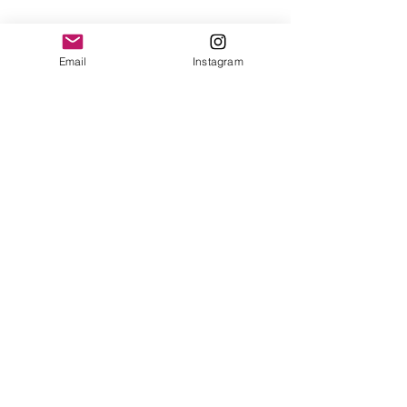
yonofuiregalos@gmail.com
Información
Email
Instagram
FAQ
Shipping & Returns
Store Policy
Payment Methods
Seguinos en:
Instagram
Recibí nuestras
Novedades!
Suscribite Ahora