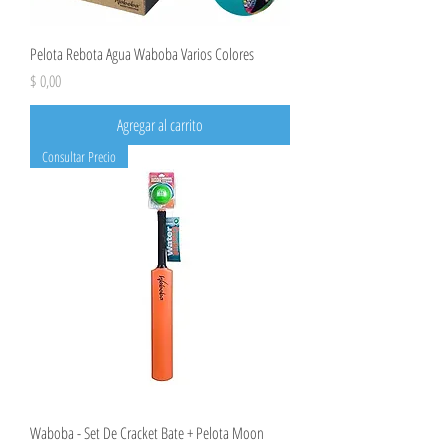
Pelota Rebota Agua Waboba Varios Colores
Precio
$ 0,00
Agregar al carrito
Consultar Precio
Waboba - Set De Cracket Bate + Pelota Moon