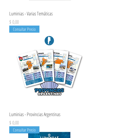
Luminias - Varias Temáticas
Precio
$ 0,00
Consultar Precio
Luminias - Provincias Argentinas
Precio
$ 0,00
Consultar Precio