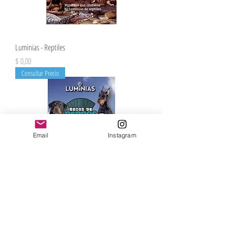
Luminias - Reptiles
Precio
$ 0,00
Consultar Precio
Email
Instagram
Luminias - Raza de Perros
Precio
$ 0,00