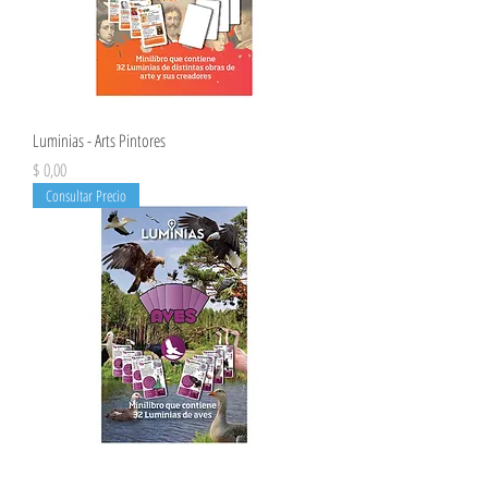
Luminias - Arts Pintores
Precio
$ 0,00
Consultar Precio