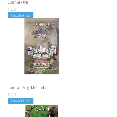
Luminias - Aves
Precio
$ 0,00
Consultar Precio
Luminias - Mega Metropolis
Precio
$ 0,00
Consultar Precio