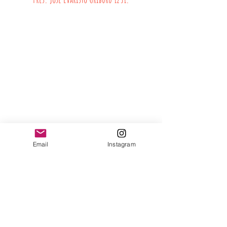
Jugueteria Yo No Fui
Pres. José Evaristo Uriburu 1231
Buenos Aires, Argentina
011 4828-0869
yonofuiregalos@gmail.com
Información
FAQ
Shipping & Returns
Store Policy
Email
Instagram
Payment Methods
Seguinos en:
Instagram
Recibí nuestras
Novedades!
Suscribite Ahora