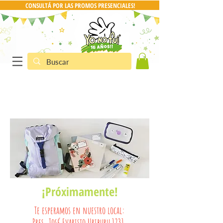
CONSULTÁ POR LAS PROMOS PRESENCIALES!
Etiquetas de Vinilo
CONSULTA POR PRO
¡Próximamente!
Te esperamos en nuestro local:
Pres. José Evaristo Uriburu 1231.