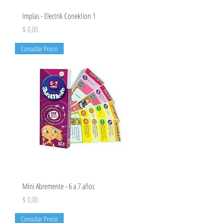
Implas - Electrik Conektion 1
Precio
$ 0,00
Consultar Precio
Mini Abremente - 6 a 7 años
Precio
$ 0,00
Consultar Precio