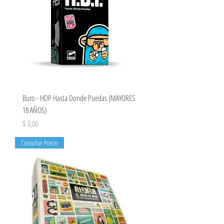
Buro - HDP Hasta Donde Puedas (MAYORES
18 AÑOS)
Precio
$ 0,00
Consultar Precio