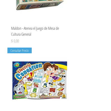
Maldon - Atenea el Juego de Mesa de
Cultura General
Precio
$ 0,00
Consultar Precio