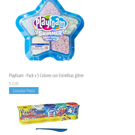
Playfoam - Pack x 5 Colores con Estrellitas glitter
Precio
$ 0,00
Consultar Precio