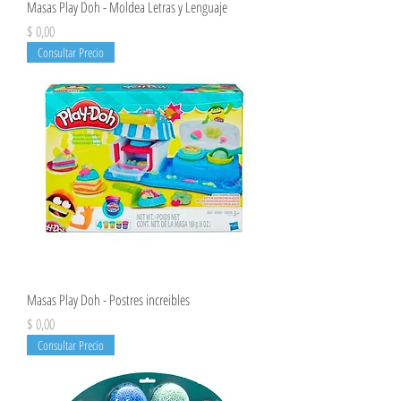
Masas Play Doh - Moldea Letras y Lenguaje
Precio
$ 0,00
Consultar Precio
Masas Play Doh - Postres increibles
Precio
$ 0,00
Consultar Precio