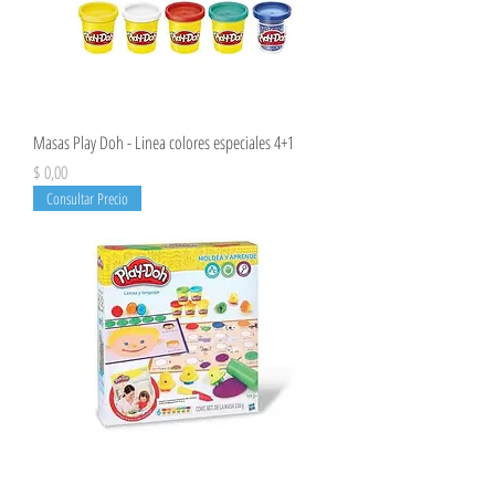
Masas Play Doh - Linea colores especiales 4+1
Precio
$ 0,00
Consultar Precio