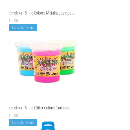
Kimeleka - Slime Colores Metalizados x pote
Precio
$ 0,00
Consultar Precio
Kimeleka - Slime Glitter Colores Surtidos
Precio
$ 0,00
Consultar Precio