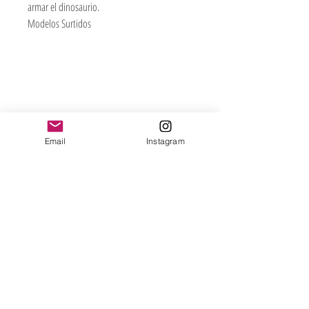
armar el dinosaurio.
Modelos Surtidos
Jugueteria Yo No Fui
Pres. José Evaristo Uriburu 1231
Buenos Aires, Argentina
011 4828-0869
Email
Instagram
yonofuiregalos@gmail.com
Información
FAQ
Shipping & Returns
Store Policy
Payment Methods
Seguinos en:
Instagram
Recibí nuestras
Novedades!