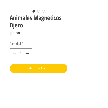
Animales Magneticos
Djeco
Precio
$ 0,00
Cantidad
*
Add to Cart
Jugueteria Yo No Fui
Pres. José Evaristo Uriburu 1231
Buenos Aires, Argentina
011 4828-0869