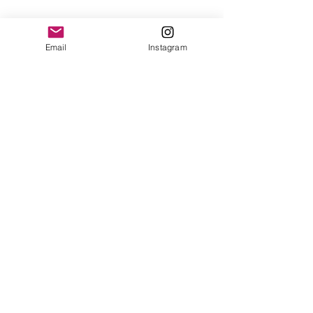
yonofuiregalos@gmail.com
Información
Email
Instagram
FAQ
Shipping & Returns
Store Policy
Payment Methods
Seguinos en:
Instagram
Recibí nuestras
Novedades!
Suscribite Ahora