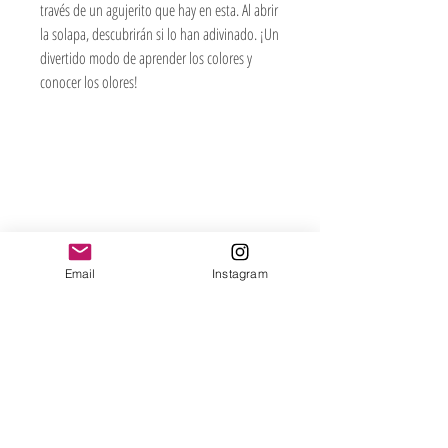
través de un agujerito que hay en esta. Al abrir
la solapa, descubrirán si lo han adivinado. ¡Un
divertido modo de aprender los colores y
conocer los olores!
Jugueteria Yo No Fui
Pres. José Evaristo Uriburu 1231
Buenos Aires, Argentina
Email
Instagram
011 4828-0869
yonofuiregalos@gmail.com
Información
FAQ
Shipping & Returns
Store Policy