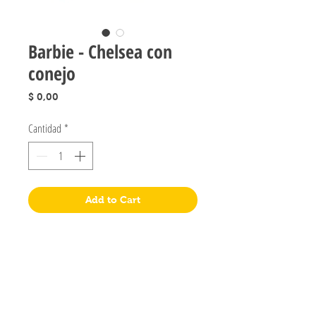
Barbie - Chelsea con
conejo
Precio
$ 0,00
Cantidad
*
Add to Cart
Jugueteria Yo No Fui
Pres. José Evaristo Uriburu 1231
Buenos Aires, Argentina
011 4828-0869