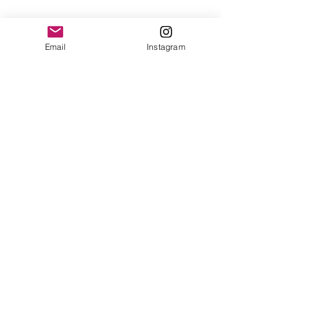
yonofuiregalos@gmail.com
Información
Email
Instagram
FAQ
Shipping & Returns
Store Policy
Payment Methods
Seguinos en:
Instagram
Recibí nuestras
Novedades!
Suscribite Ahora