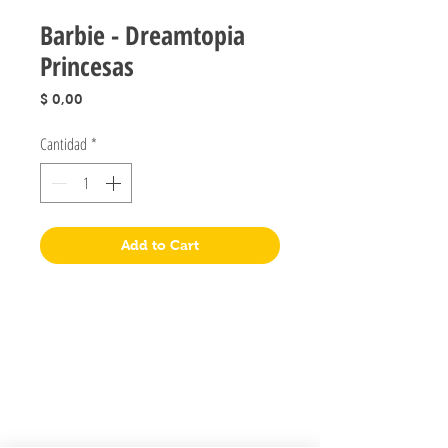
Barbie - Dreamtopia
Princesas
Precio
$ 0,00
Cantidad
*
Add to Cart
Jugueteria Yo No Fui
Pres. José Evaristo Uriburu 1231
Buenos Aires, Argentina
011 4828-0869
yonofuiregalos@gmail.com