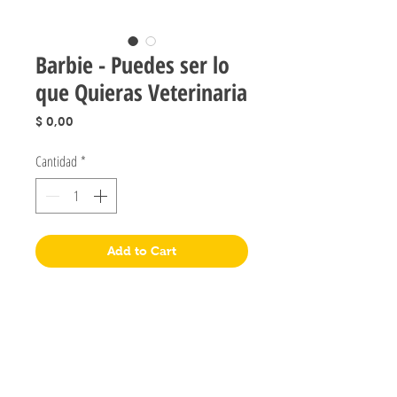
Barbie - Puedes ser lo
que Quieras Veterinaria
Precio
$ 0,00
Cantidad
*
Add to Cart
Jugueteria Yo No Fui
Pres. José Evaristo Uriburu 1231
Buenos Aires, Argentina
011 4828-0869