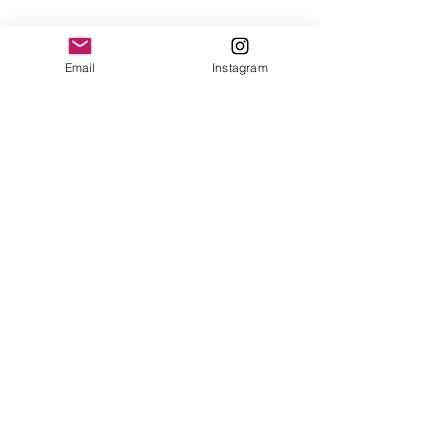
yonofuiregalos@gmail.com
Información
Email
Instagram
FAQ
Shipping & Returns
Store Policy
Payment Methods
Seguinos en:
Instagram
Recibí nuestras
Novedades!
Suscribite Ahora