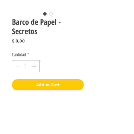
Barco de Papel -
Secretos
Precio
$ 0,00
Cantidad
*
Add to Cart
Jugueteria Yo No Fui
Pres. José Evaristo Uriburu 1231
Buenos Aires, Argentina
011 4828-0869