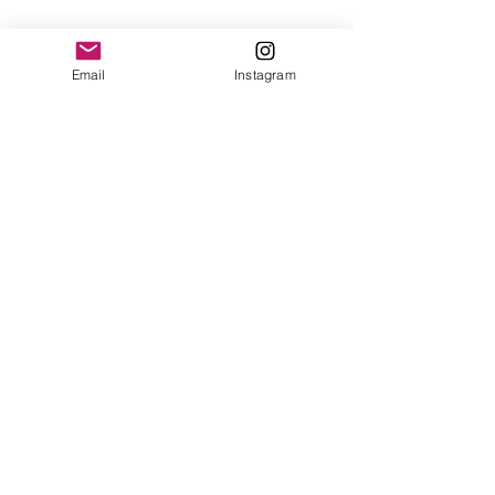
yonofuiregalos@gmail.com
Información
Email
Instagram
FAQ
Shipping & Returns
Store Policy
Payment Methods
Seguinos en:
Instagram
Recibí nuestras
Novedades!
Suscribite Ahora