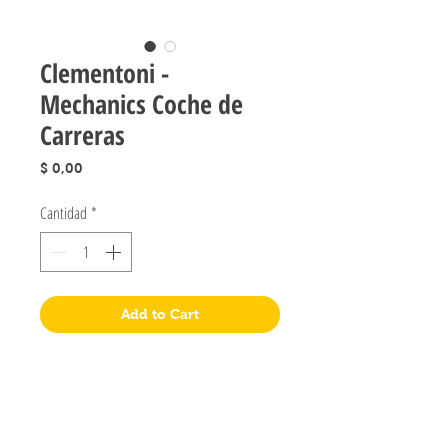
Clementoni -
Mechanics Coche de
Carreras
Precio
$ 0,00
Cantidad
*
Add to Cart
Jugueteria Yo No Fui
Pres. José Evaristo Uriburu 1231