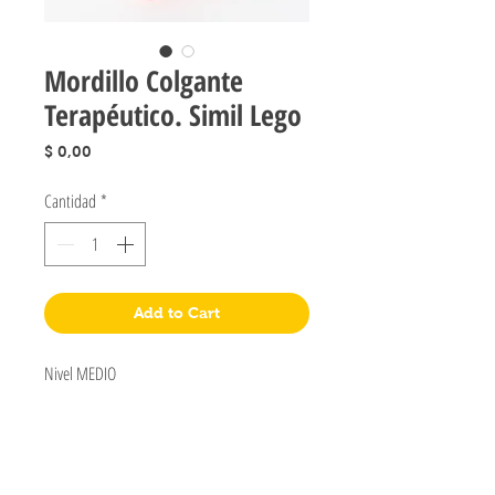
Mordillo Colgante
Terapéutico. Simil Lego
Precio
$ 0,00
Cantidad
*
Add to Cart
Nivel MEDIO
Jugueteria Yo No Fui
Pres. José Evaristo Uriburu 1231