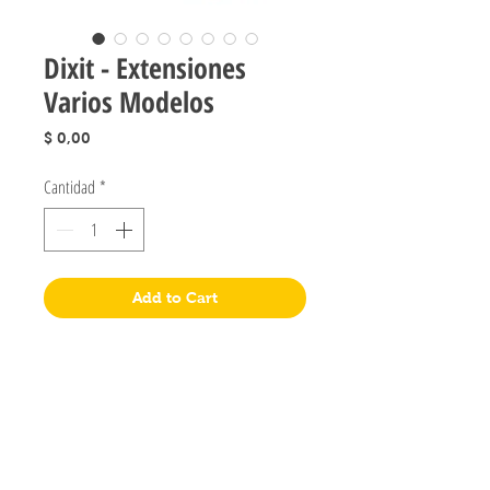
Dixit - Extensiones
Varios Modelos
Precio
$ 0,00
Cantidad
*
Add to Cart
Jugueteria Yo No Fui
Pres. José Evaristo Uriburu 1231
Buenos Aires, Argentina
011 4828-0869