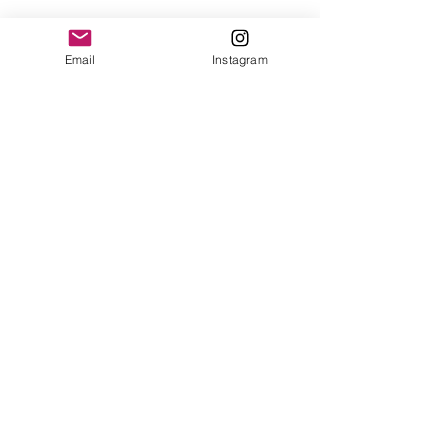
yonofuiregalos@gmail.com
Información
Email
Instagram
FAQ
Shipping & Returns
Store Policy
Payment Methods
Seguinos en:
Instagram
Recibí nuestras
Novedades!
Suscribite Ahora