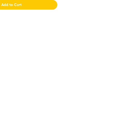
Add to Cart
ecibí nuestras
Novedades!