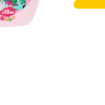
R
Información
Seguinos en: