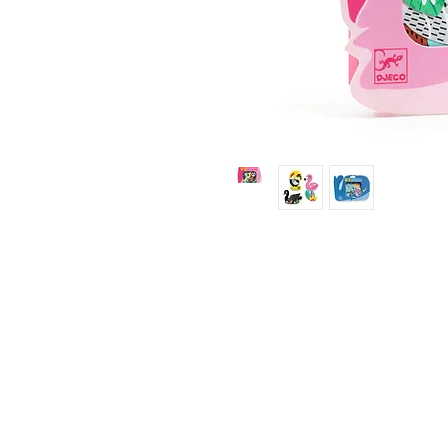
Jugueteria Yo No Fui