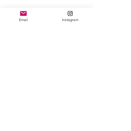
yonofuiregalos@gmail.com
Información
Email
Instagram
FAQ
Shipping & Returns
Store Policy
Payment Methods
Seguinos en:
Instagram
Recibí nuestras
Novedades!
Suscribite Ahora