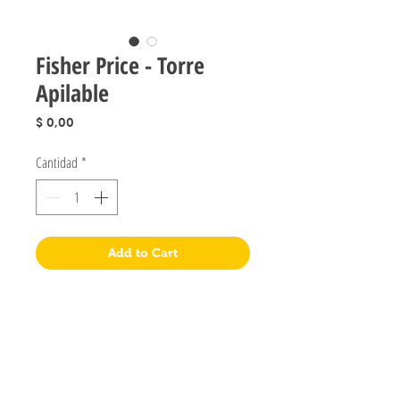
Fisher Price - Torre
Apilable
Precio
$ 0,00
Cantidad
*
Add to Cart
Jugueteria Yo No Fui
Pres. José Evaristo Uriburu 1231
Buenos Aires, Argentina
011 4828-0869