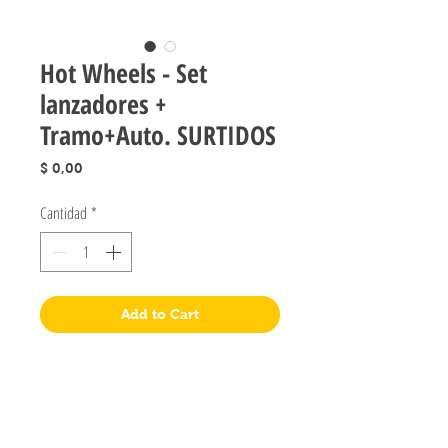
Hot Wheels - Set
lanzadores +
Tramo+Auto. SURTIDOS
Precio
$ 0,00
Cantidad
*
Add to Cart
Jugueteria Yo No Fui
Pres. José Evaristo Uriburu 1231