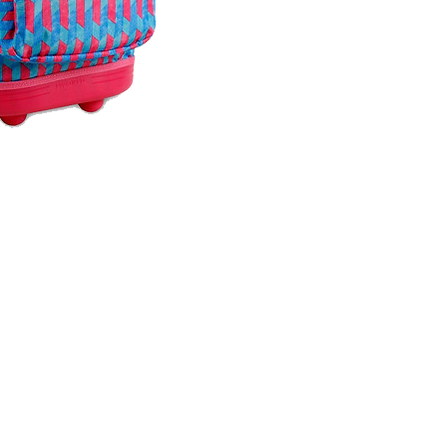
Mochilas J World con Carrito
Ruedas siliconadas con rodam
Proteccion contra golpes
CIERRES REFORZADOS
Bolsillos y Red lateral Porta B
Manija regulable a diferentes 
Gran capacidad según tamaño
GARANTIA de 3 años x fallas d
materiales originales en caso 