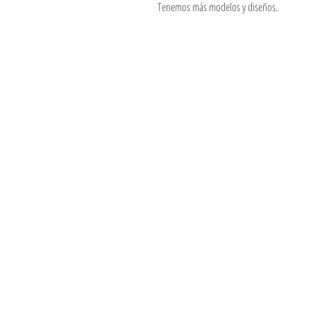
Tenemos más modelos y diseños.
Jugueteria Yo No Fui
Pres. José Evaristo Uriburu 1231
Buenos Aires, Argentina
011 4828-0869
yonofuiregalos@gmail.com