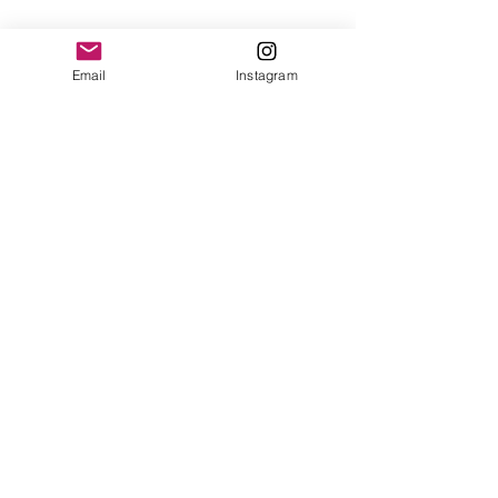
yonofuiregalos@gmail.com
Información
Email
Instagram
FAQ
Shipping & Returns
Store Policy
Payment Methods
Seguinos en:
Instagram
Recibí nuestras
Novedades!
Suscribite Ahora