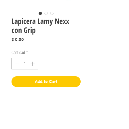
Lapicera Lamy Nexx
con Grip
Precio
$ 0,00
Cantidad
*
Add to Cart
Jugueteria Yo No Fui
Pres. José Evaristo Uriburu 1231
Buenos Aires, Argentina
011 4828-0869