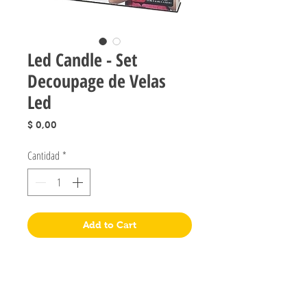
Led Candle - Set
Decoupage de Velas
Led
Precio
$ 0,00
Cantidad
*
Add to Cart
Jugueteria Yo No Fui
Pres. José Evaristo Uriburu 1231