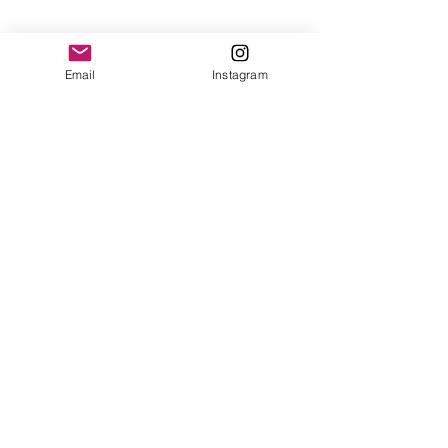
011 4828-0869
yonofuiregalos@gmail.com
Información
Email
Instagram
FAQ
Shipping & Returns
Store Policy
Payment Methods
Seguinos en:
Instagram
Recibí nuestras
Novedades!
Suscribite Ahora