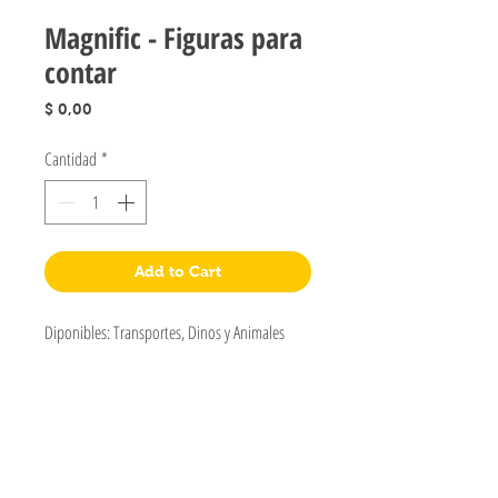
Magnific - Figuras para
contar
Precio
$ 0,00
Cantidad
*
Add to Cart
Diponibles: Transportes, Dinos y Animales
Jugueteria Yo No Fui
Pres. José Evaristo Uriburu 1231
Buenos Aires, Argentina