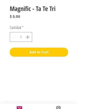
Magnific - Ta Te Tri
Precio
$ 0,00
Cantidad
*
Add to Cart
Jugueteria Yo No Fui
Pres. José Evaristo Uriburu 1231
Buenos Aires, Argentina
011 4828-0869
yonofuiregalos@gmail.com
Información