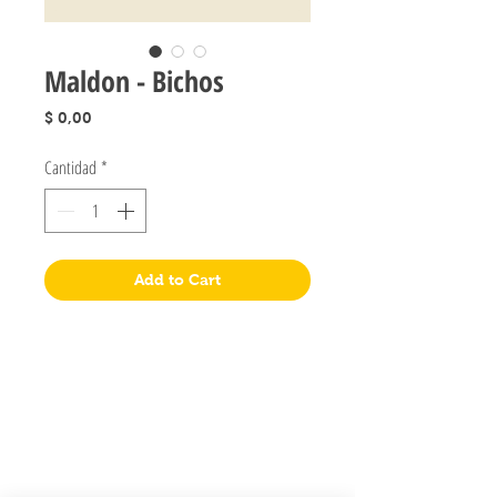
Maldon - Bichos
Precio
$ 0,00
Cantidad
*
Add to Cart
Jugueteria Yo No Fui
Pres. José Evaristo Uriburu 1231
Buenos Aires, Argentina
011 4828-0869
yonofuiregalos@gmail.com