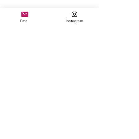
yonofuiregalos@gmail.com
Información
Email
Instagram
FAQ
Shipping & Returns
Store Policy
Payment Methods
Seguinos en:
Instagram
Recibí nuestras
Novedades!
Suscribite Ahora