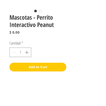
Mascotas - Perrito
Interactivo Peanut
Precio
$ 0,00
Cantidad
*
Add to Cart
Jugueteria Yo No Fui
Pres. José Evaristo Uriburu 1231
Buenos Aires, Argentina
011 4828-0869