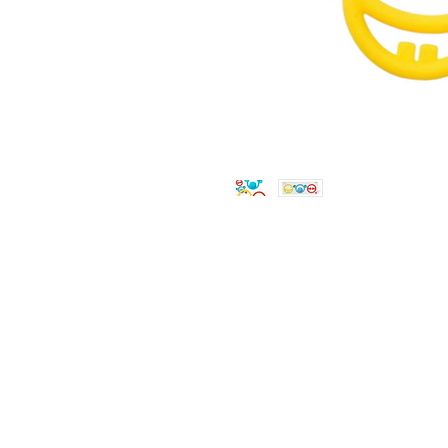
Jugueteria Yo No Fui