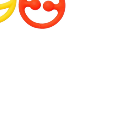
R
Información
Seguinos en: