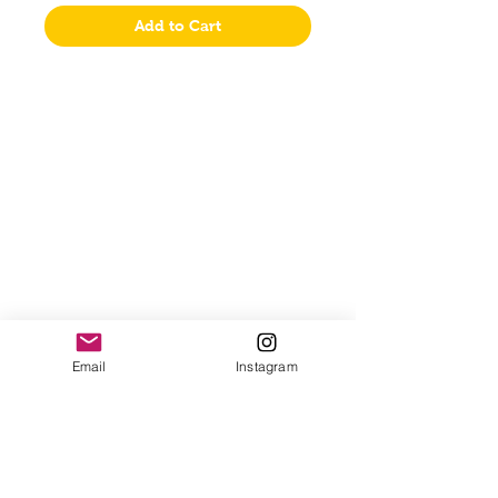
Add to Cart
Jugueteria Yo No Fui
Pres. José Evaristo Uriburu 1231
Buenos Aires, Argentina
011 4828-0869
yonofuiregalos@gmail.com
Información
FAQ
Shipping & Returns
Store Policy
Email
Instagram
Payment Methods
Seguinos en:
Instagram
Recibí nuestras
Novedades!