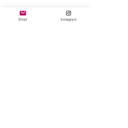
yonofuiregalos@gmail.com
Información
Email
Instagram
FAQ
Shipping & Returns
Store Policy
Payment Methods
Seguinos en:
Instagram
Recibí nuestras
Novedades!
Suscribite Ahora