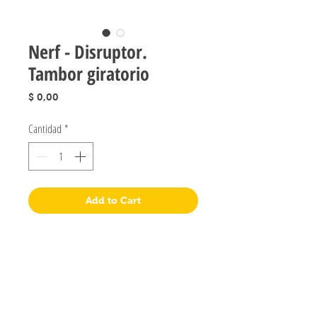
Nerf - Disruptor.
Tambor giratorio
Precio
$ 0,00
Cantidad
*
Add to Cart
Jugueteria Yo No Fui
Pres. José Evaristo Uriburu 1231
Buenos Aires, Argentina
011 4828-0869