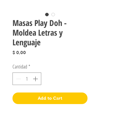
Masas Play Doh -
Moldea Letras y
Lenguaje
Precio
$ 0,00
Cantidad
*
Add to Cart
Jugueteria Yo No Fui
Pres. José Evaristo Uriburu 1231