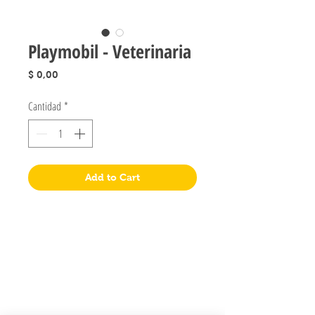
Playmobil - Veterinaria
Precio
$ 0,00
Cantidad
*
Add to Cart
Jugueteria Yo No Fui
Pres. José Evaristo Uriburu 1231
Buenos Aires, Argentina
011 4828-0869
yonofuiregalos@gmail.com