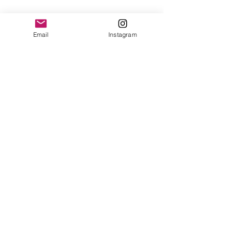
yonofuiregalos@gmail.com
Información
Email
Instagram
FAQ
Shipping & Returns
Store Policy
Payment Methods
Seguinos en:
Instagram
Recibí nuestras
Novedades!
Suscribite Ahora