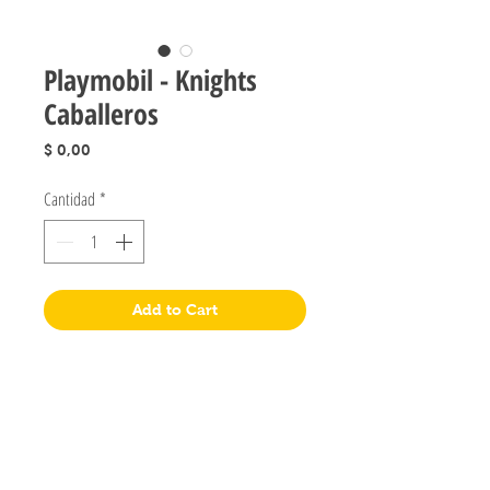
Playmobil - Knights
Caballeros
Precio
$ 0,00
Cantidad
*
Add to Cart
Jugueteria Yo No Fui
Pres. José Evaristo Uriburu 1231
Buenos Aires, Argentina
011 4828-0869