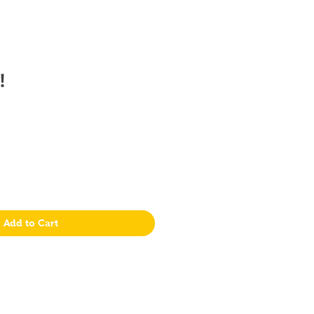
!
Add to Cart